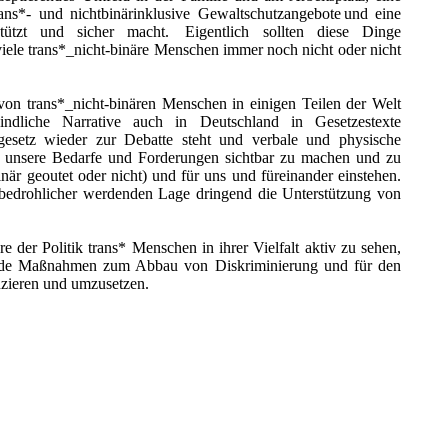
ans*- und nichtbinärinklusive Gewaltschutzangebote und eine
rstützt und sicher macht. Eigentlich sollten diese Dinge
ür viele trans*_nicht-binäre Menschen immer noch nicht oder nicht
von trans*_nicht-binären Menschen in einigen Teilen der Welt
indliche Narrative auch in Deutschland in Gesetzestexte
gesetz wieder zur Debatte steht und verbale und physische
g unsere Bedarfe und Forderungen sichtbar zu machen und zu
binär geoutet oder nicht) und für uns und füreinander einstehen.
 bedrohlicher werdenden Lage dringend die Unterstützung von
e der Politik trans* Menschen in ihrer Vielfalt aktiv zu sehen,
ende Maßnahmen zum Abbau von Diskriminierung und für den
nzieren und umzusetzen.