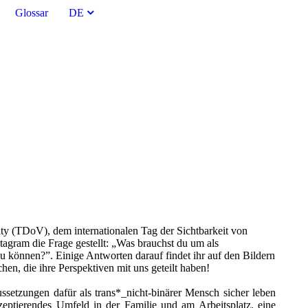
Glossar
DE
ity (TDoV), dem internationalen Tag der Sichtbarkeit von
tagram die Frage gestellt: „Was brauchst du um als
zu können?”. Einige Antworten darauf findet ihr auf den Bildern
en, die ihre Perspektiven mit uns geteilt haben!
ssetzungen dafür als trans*_nicht-binärer Mensch sicher leben
eptierendes Umfeld in der Familie und am Arbeitsplatz, eine