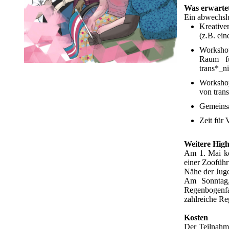
Was erwarte
Ein abwechsl
Kreative
(z.B. ei
Workshop
Raum fü
trans*_ni
Workshop
von tran
Gemeinsa
Zeit für
Weitere High
Am 1. Mai kö
einer Zoofüh
Nähe der Juge
Am Sonntag,
Regenbogenfam
zahlreiche R
Kosten
Der Teilnahm