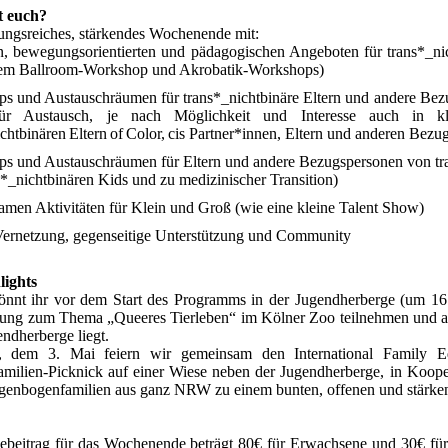
t euch?
ungsreiches, stärkendes Wochenende mit:
n, bewegungsorientierten und pädagogischen Angeboten für trans*_ni
nem Ballroom-Workshop und Akrobatik-Workshops)
s und Austauschräumen für trans*_nichtbinäre Eltern und andere Bezu
r Austausch, je nach Möglichkeit und Interesse auch in kle
chtbinären Eltern of Color, cis Partner*innen, Eltern und anderen Bezu
s und Austauschräumen für Eltern und andere Bezugspersonen von tra
s*_nichtbinären Kids und zu medizinischer Transition)
men Aktivitäten für Klein und Groß (wie eine kleine Talent Show)
 Vernetzung, gegenseitige Unterstützung und Community
lights
nnt ihr vor dem Start des Programms in der Jugendherberge (um 16
rung zum Thema „Queeres Tierleben“ im Kölner Zoo teilnehmen und an
ndherberge liegt.
 dem 3. Mai feiern wir gemeinsam den International Family E
ilien-Picknick auf einer Wiese neben der Jugendherberge, in Kooper
egenbogenfamilien aus ganz NRW zu einem bunten, offenen und stärk
ebeitrag für das Wochenende beträgt 80€ für Erwachsene und 30€ für