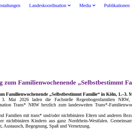
nstaltungen
Landeskoordination
Media
Publikationen
g zum Familienwochenende „Selbstbestimmt F
m Familienwochenende „Selbstbestimmt Familie“ in Köln, 1.–3. 
3. Mai 2026 laden die Fachstelle Regenbogenfamilien NRW, d
nation Trans* NRW herzlich zum landesweiten Trans*-Familienwoc
nd Familien mit trans* und/oder nichtbinären Eltern und anderen Be
der nichtbinären Kindern aus ganz Nordrhein-Westfalen. Gemeins
 Austausch, Begegnung, Spaß und Vernetzung.