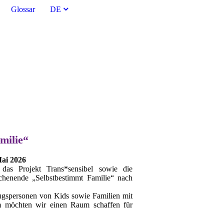
Glossar
DE
amilie“
Mai 2026
as Projekt Trans*sensibel sowie die
henende „Selbstbestimmt Familie“ nach
zugspersonen von Kids sowie Familien mit
am möchten wir einen Raum schaffen für