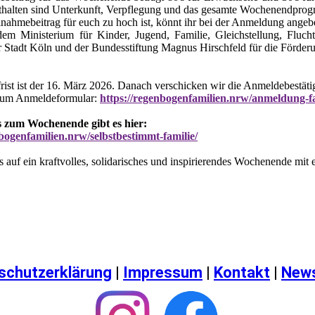
nthalten sind Unterkunft, Verpflegung und das gesamte Wochenendpro
nahmebeitrag für euch zu hoch ist, könnt ihr bei der Anmeldung angebe
em Ministerium für Kinder, Jugend, Familie, Gleichstellung, Fluch
r Stadt Köln und der Bundesstiftung Magnus Hirschfeld für die Förder
ist ist der 16. März 2026. Danach verschicken wir die Anmeldebestät
 zum Anmeldeformular:
https://regenbogenfamilien.nrw/anmeldung-
s zum Wochenende gibt es hier:
nbogenfamilien.nrw/selbstbestimmt-familie/
s auf ein kraftvolles, solidarisches und inspirierendes Wochenende mit 
schutzerklärung
|
Impressum
|
Kontakt
|
News