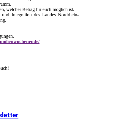
gramm.
n, welcher Betrag für euch möglich ist.
t und Integration des Landes Nordrhein-
ung.
igungen.
familienwochenende/
euch!
letter