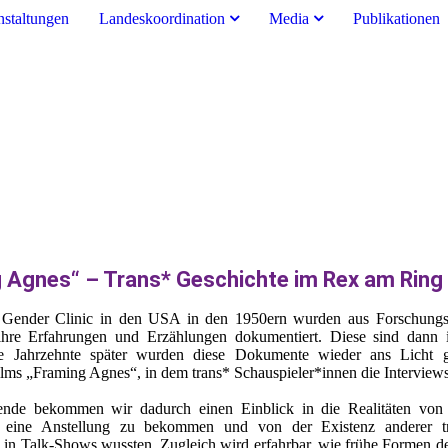
nstaltungen
Landeskoordination
Media
Publikationen
 Agnes“ – Trans* Geschichte im Rex am Rin
n Gender Clinic in den USA in den 1950ern wurden aus Forschungs
ihre Erfahrungen und Erzählungen dokumentiert. Diese sind dann 
le Jahrzehnte später wurden diese Dokumente wieder ans Licht 
ms „Framing Agnes“, in dem trans* Schauspieler*innen die Interviews
nde bekommen wir dadurch einen Einblick in die Realitäten von 
 eine Anstellung zu bekommen und von der Existenz anderer tr
 in Talk-Shows wussten. Zugleich wird erfahrbar, wie frühe Formen de