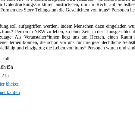
 Unterdrückungsstrukturen austricksten, um ihr Recht auf Selbstb
e Formen des Story Tellings um die Geschichten von trans* Personen he
dung soll aufgegriffen werden, indem Menschen dazu eingeladen wu
s trans* Person in NRW zu leben, zu einer Zeit, in der Transgeschlechtl
zutage. Als Veranstalter*innen liegt uns am Herzen, einen Raum
ener lernen können, die schon vor uns für ihre geschlechtliche Selb
ielfältig und einzigartig die Leben von trans* Personen waren und sind
 Juli
 18h45h
. 21h
ier klicken
hier kaufen