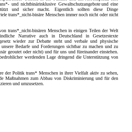
ans*- und nichtbinärinklusive Gewaltschutzangebote und eine
rstützt und sicher macht. Eigentlich sollten diese Dinge
ür viele trans*_nicht-binäre Menschen immer noch nicht oder nicht
von trans*_nicht-binären Menschen in einigen Teilen der Welt
indliche Narrative auch in Deutschland in Gesetzestexte
gesetz wieder zur Debatte steht und verbale und physische
g unsere Bedarfe und Forderungen sichtbar zu machen und zu
binär geoutet oder nicht) und für uns und füreinander einstehen.
 bedrohlicher werdenden Lage dringend die Unterstützung von
e der Politik trans* Menschen in ihrer Vielfalt aktiv zu sehen,
ende Maßnahmen zum Abbau von Diskriminierung und für den
nzieren und umzusetzen.